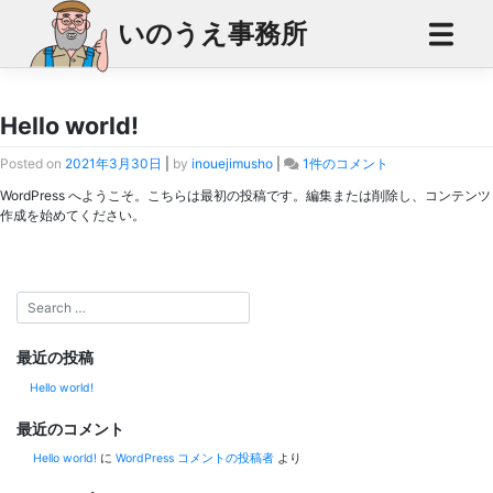
Skip
いのうえ事務所
to
content
カテゴリー:
未分類
Hello world!
Hello
Posted on
2021年3月30日
|
by
inouejimusho
|
1件のコメント
world!
WordPress へようこそ。こちらは最初の投稿です。編集または削除し、コンテンツ
へ
作成を始めてください。
の
最近の投稿
Hello world!
最近のコメント
Hello world!
に
WordPress コメントの投稿者
より